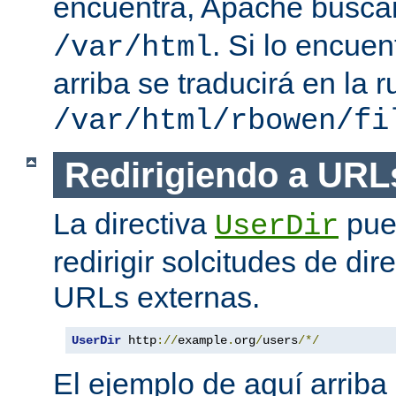
encuentra, Apache busc
. Si lo encue
/var/html
arriba se traducirá en la r
/var/html/rbowen/fi
Redirigiendo a URL
La directiva
pue
UserDir
redirigir solcitudes de dir
URLs externas.
UserDir
 http
://
example
.
org
/
users
/*/
El ejemplo de aquí arriba 