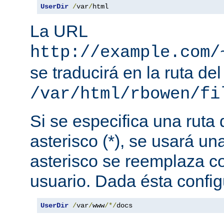
UserDir
/
var
/
html
La URL
http://example.com/
se traducirá en la ruta del
/var/html/rbowen/fi
Si se especifica una ruta
asterisco (*), se usará una
asterisco se reemplaza c
usuario. Dada ésta config
UserDir
/
var
/
www
/*/
docs