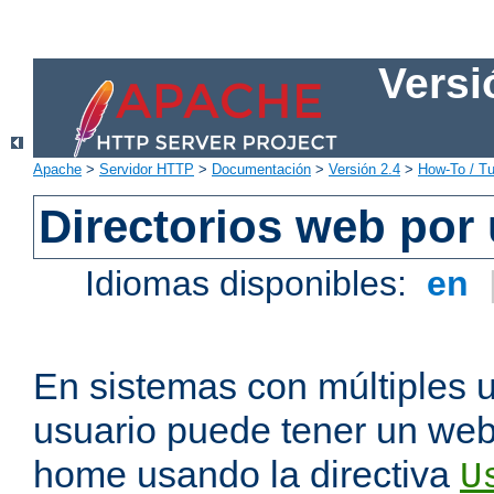
Versi
Apache
>
Servidor HTTP
>
Documentación
>
Versión 2.4
>
How-To / Tu
Directorios web por
Idiomas disponibles:
en
En sistemas con múltiples 
usuario puede tener un webs
home usando la directiva
U