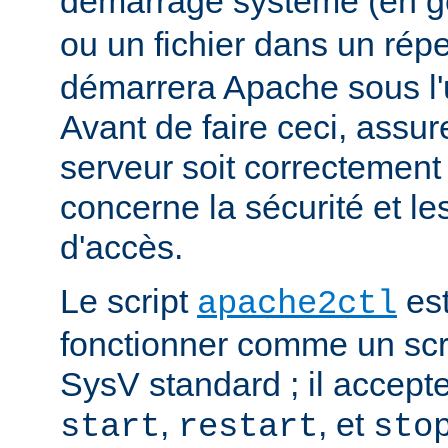
démarrage système (en g
ou un fichier dans un rép
démarrera Apache sous l'ut
Avant de faire ceci, assu
serveur soit correctement
concerne la sécurité et les
d'accès.
Le script
est
apache2ctl
fonctionner comme un scrip
SysV standard ; il accept
,
, et
start
restart
sto