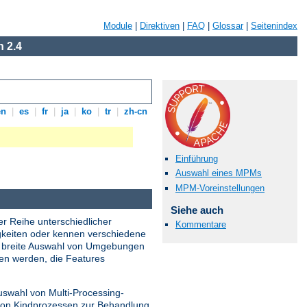
Module
|
Direktiven
|
FAQ
|
Glossar
|
Seitenindex
 2.4
en
|
es
|
fr
|
ja
|
ko
|
tr
|
zh-cn
Einführung
Auswahl eines MPMs
MPM-Voreinstellungen
Siehe auch
er Reihe unterschiedlicher
Kommentare
gkeiten oder kennen verschiedene
ne breite Auswahl von Umgebungen
den werden, die Features
uswahl von Multi-Processing-
 von Kindprozessen zur Behandlung