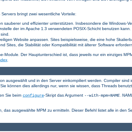
ervers bringt zwei wesentliche Vorteile:
n sauberer und effizienter unterstützen. Insbesondere die Windows-Vers
nstelle der im Apache 1.3 verwendeten POSIX-Schicht benutzen kann. Di
sind.
weiligen Website anpassen. Sites beispielsweise, die eine hohe Skalierb
 Sites, die Stabilität oder Kompatibilität mit älterer Software erforder
Module. Der Hauptunterschied ist, dass jeweils nur ein einziges MP
ndex
.
ion ausgewählt und in den Server einkompiliert werden. Compiler sind 
ie können dies allerdings nur, wenn sie wissen, dass Threads benutz
en Sie beim
-Skript das Argument
.
NAM
configure
--with-mpm=
NAME
, das ausgewählte MPM zu ermitteln. Dieser Befehl listet alle in den S