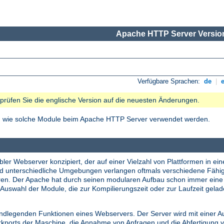
Apache HTTP Server Version
Verfügbare Sprachen:
de
|
e prüfen Sie die englische Version auf die neuesten Änderungen.
nd wie solche Module beim Apache HTTP Server verwendet werden.
ler Webserver konzipiert, der auf einer Vielzahl von Plattformen in ein
nd unterschiedliche Umgebungen verlangen oftmals verschiedene Fähi
tieren. Der Apache hat durch seinen modularen Aufbau schon immer ei
Auswahl der Module, die zur Kompilierungszeit oder zur Laufzeit gela
undlegenden Funktionen eines Webservers. Der Server wird mit einer A
erkports der Maschine, die Annahme von Anfragen und die Abfertigung