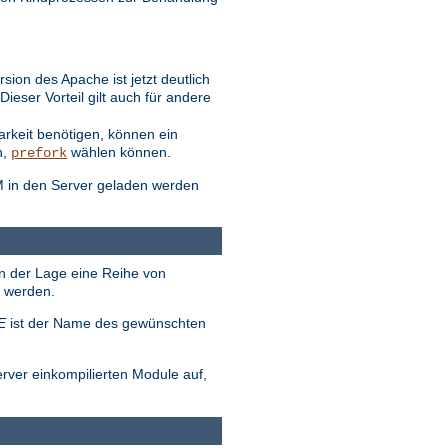
ion des Apache ist jetzt deutlich
eser Vorteil gilt auch für andere
arkeit benötigen, können ein
n,
wählen können.
prefork
M in den Server geladen werden
in der Lage eine Reihe von
t werden.
E
ist der Name des gewünschten
erver einkompilierten Module auf,