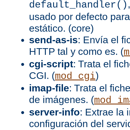
default_handler()
usado por defecto para
estático. (core)
send-as-is
: Envía el 
HTTP tal y como es. (
m
cgi-script
: Trata el fi
CGI. (
)
mod_cgi
imap-file
: Trata el fi
de imágenes. (
mod_im
server-info
: Extrae la
configuración del servid