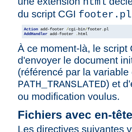
une extension
décle
html
du script CGI
footer.pl
Action
 add-footer 
/
cgi-bin
/
footer
.
AddHandler
 add-footer 
.
html
À ce moment-là, le script
d'envoyer le document in
(référencé par la variabl
) et d
PATH_TRANSLATED
ou modification voulus.
Fichiers avec en-tê
Les directives suivantes v