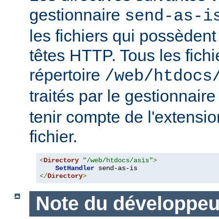
gestionnaire
send-as-i
les fichiers qui possèdent
têtes HTTP. Tous les fichi
répertoire
/web/htdocs
traités par le gestionnair
tenir compte de l'extensi
fichier.
<
Directory
"/web/htdocs/asis"
>
SetHandler
</
Directory
>
Note du développeu