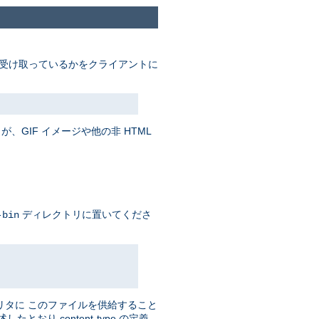
受け取っているかをクライアントに
、GIF イメージや他の非 HTML
ディレクトリに置いてくださ
-bin
リタに このファイルを供給すること
おり content-type の定義