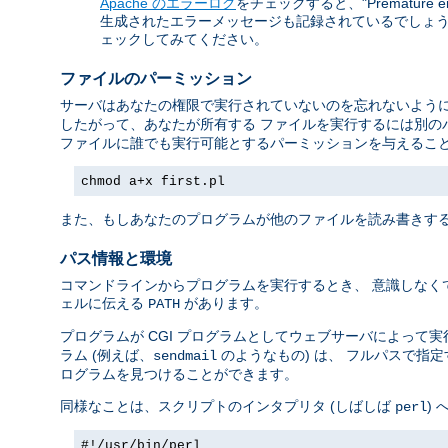
Apache のエラーログ
をチェックすると、"Premature 
生成されたエラーメッセージも記録されているでしょう。
ェックしてみてください。
ファイルのパーミッション
サーバはあなたの権限で実行されていないのを忘れないように
したがって、あなたが所有する ファイルを実行するには別の
ファイルに誰でも実行可能とするパーミッションを与えること
chmod a+x first.pl
また、もしあなたのプログラムが他のファイルを読み書きする
パス情報と環境
コマンドラインからプログラムを実行するとき、 意識しなく
ェルに伝える
があります。
PATH
プログラムが CGI プログラムとしてウェブサーバによって
ラム (例えば、
のようなもの) は、 フルパスで指
sendmail
ログラムを見つけることができます。
同様なことは、スクリプトのインタプリタ (しばしば
)
perl
#!/usr/bin/perl