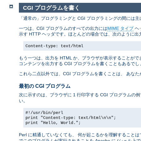
CGI プログラムを書く
「通常の」プログラミングと CGI プログラミングの間には
一つは、CGI プログラムのすべての出力には
MIME タイプ
ヘ
示す HTTP ヘッダです。ほとんどの場合では、次のように出
Content-type: text/html
もう一つは、出力を HTML か、ブラウザが表示することができ
コンテンツを出力する CGI プログラムを書くこともあるでし
これら二点以外では、CGI プログラムを書くことは、 あな
最初の CGI プログラム
次に示すのは、ブラウザに 1 行印字する CGI プログラムの
い。
#!/usr/bin/perl
print "Content-type: text/html\n\n";
print "Hello, World.";
Perl に精通していなくても、 何が起こるかを理解すること
でこのプログラムが実行されることを Apache に (シェル上で