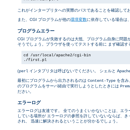
これがインタープリタへの実際のパスであることを確認して
また、CGI プログラムが他の
環境変数
に依存している場合は、
プログラムエラー
CGI プログラムが失敗するのは大抵、プログラム自身に問題
そうでしょう。ブラウザを使ってテストする前に まず確認す
cd /usr/local/apache2/cgi-bin
./first.pl
(
インタプリタは呼ばないでください。 シェルと Apac
perl
最初にプログラムから出力されるのは
を含み、
Content-Type
のプログラムをサーバ経由で実行しようとしたときには
Prem
ださい。
エラーログ
エラーログは友達です。 全てのうまくいかないことは、エラ
している場所が エラーログの参照を許していないならば、き
され、 迅速に解決されるということが分かるでしょう。