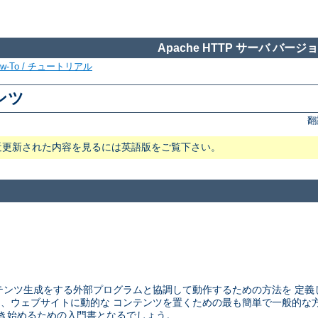
Apache HTTP サーバ バージョン
ow-To / チュートリアル
テンツ
翻
近更新された内容を見るには英語版をご覧下さい。
ウェブサーバが コンテンツ生成をする外部プログラムと協調して動作するための方法
CGI は、ウェブサイトに動的な コンテンツを置くための最も簡単で一般的
ラムを書き始めるための入門書となるでしょう。