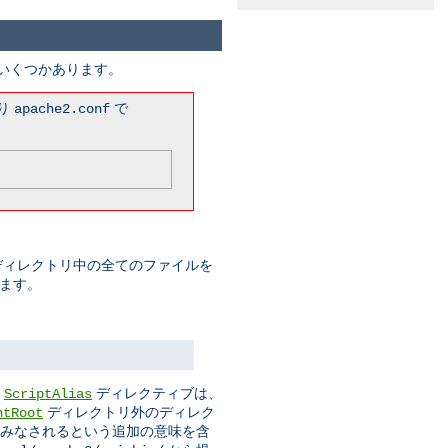
がいくつかあります。
まり
で
apache2.conf
このディレクトリ中の全てのファイルを
みます。
。
ディレクティブは、
ScriptAlias
ディレクトリ外のディレク
ntRoot
ムとみなされるという追加の意味を含