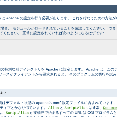
うに Apache の設定を行う必要があります。 これを行なうための方法
ている場合、 モジュールがロードされていることを確認してください。 つ
てください。 正常に設定されていれば次のようになるはずです:
の特別な別ディレクトリを Apache に設定します。 Apache は、
リソースがクライアントから要求されると、 そのプログラムの実行を試
bin/
この例はデフォルト状態の
設定ファイルに含まれています
apache2.conf
ティブとかなり似ています。
と
は通常、
Alias
ScriptAlias
Docume
は、
が接頭辞で始まるすべての URL は CGI プログラ
ScriptAlias