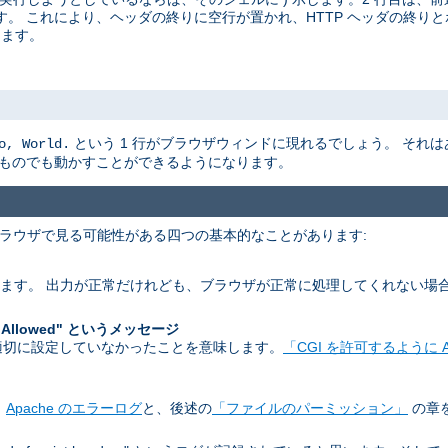
。 これにより、ヘッダの終りに空行が置かれ、HTTP ヘッダの終りと
ります。
という 1 行がブラウザウィンドに現れるでしょう。 それ
o, World.
なものでも動かすことができるようになります。
 ブラウザで見る可能性がある四つの基本的なことがあります:
します。 出力が正常だけれども、ブラウザが正常に処理してくれない場
。
 Allowed" というメッセージ
 を適切に設定していなかったことを意味します。
「CGI を許可するように A
。
Apache のエラーログ
と、後述の
「ファイルのパーミッション」
の章