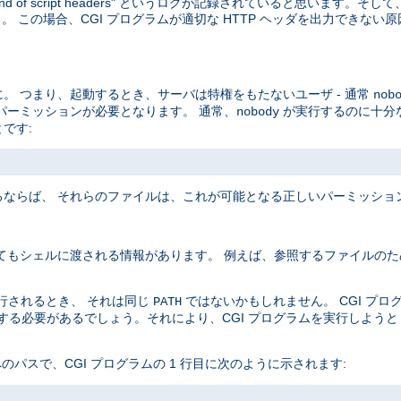
end of script headers" というログが記録されていると思います。
 この場合、CGI プログラムが適切な HTTP ヘッダを出力できない
。 つまり、起動するとき、サーバは特権をもたないユーザ - 通常
nob
パーミッションが必要となります。 通常、
が実行するのに十分
nobody
です:
ならば、 それらのファイルは、これが可能となる正しいパーミッショ
てもシェルに渡される情報があります。 例えば、参照するファイルのた
実行されるとき、 それは同じ
ではないかもしれません。 CGI プ
PATH
定する必要があるでしょう。それにより、CGI プログラムを実行しよう
 へのパスで、CGI プログラムの 1 行目に次のように示されます: