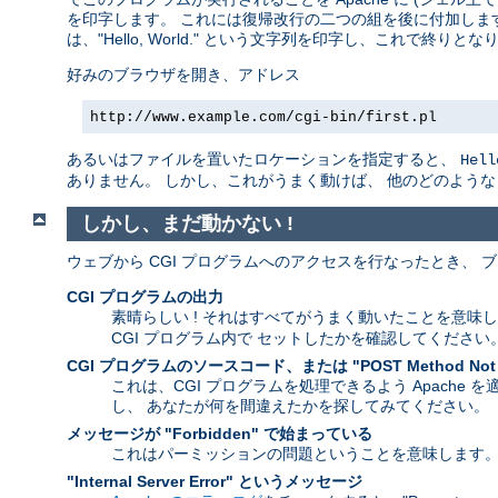
を印字します。 これには復帰改行の二つの組を後に付加します
は、"Hello, World." という文字列を印字し、これで終りとな
好みのブラウザを開き、アドレス
http://www.example.com/cgi-bin/first.pl
あるいはファイルを置いたロケーションを指定すると、
Hell
ありません。 しかし、これがうまく動けば、 他のどのよう
しかし、まだ動かない !
ウェブから CGI プログラムへのアクセスを行なったとき、
CGI プログラムの出力
素晴らしい ! それはすべてがうまく動いたことを意味
CGI プログラム内で セットしたかを確認してください
CGI プログラムのソースコード、または "POST Method Not
これは、CGI プログラムを処理できるよう Apache
し、 あなたが何を間違えたかを探してみてください。
メッセージが "Forbidden" で始まっている
これはパーミッションの問題ということを意味します
"Internal Server Error" というメッセージ