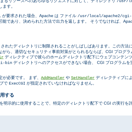
まるリソースへのあらゆるリクエストに対して、ディレクトリ
/usr/l
示します。
が要求された場合、Apache は ファイル
l
/usr/local/apache2/cgi-
能であり、決められた方法で出力を返します。 そうでなければ、Apac
されたディレクトリに制限されることがしばしばあります。この方法によ
ながら、適切なセキュリティ事前対策がとられるならば、CGI プログ
ディレクティブで彼らのホームディレクトリ配下にウェブコンテンツ
ir
ディレクトリへのアクセスができない場合、 CGI プログラム
gi-bin
定が必要です。 まず、
や
ディレクティブに
AddHandler
SetHandler
ブで
が指定されていなければなりません。
ExecCGI
使用する
を明示的に使用することで、特定のディレクトリ配下で CGI の実行を