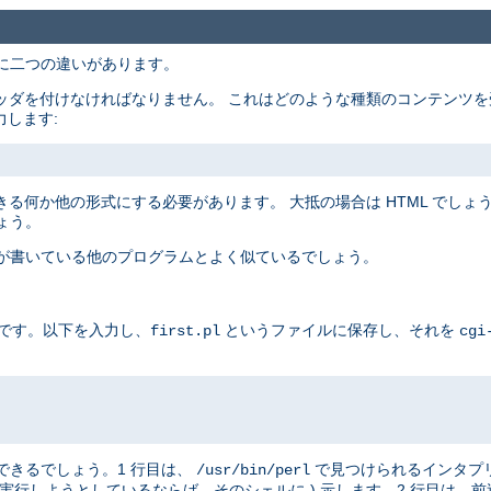
主に二つの違いがあります。
ッダを付けなければなりません。 これはどのような種類のコンテンツを
力します:
る何か他の形式にする必要があります。 大抵の場合は HTML でしょうが
ょう。
たが書いている他のプログラムとよく似ているでしょう。
例です。以下を入力し、
というファイルに保存し、それを
first.pl
cgi
はできるでしょう。1 行目は、
で見つけられるインタプ
/usr/bin/perl
実行しようとしているならば、そのシェルに ) 示します。2 行目は、前述したと