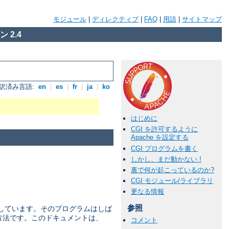
モジュール
|
ディレクティブ
|
FAQ
|
用語
|
サイトマップ
 2.4
訳済み言語:
en
|
es
|
fr
|
ja
|
ko
はじめに
CGI を許可するように
Apache を設定する
CGI プログラムを書く
しかし、まだ動かない !
裏で何が起こっているのか?
CGI モジュール/ライブラリ
更なる情報
参照
を 定義しています。そのプログラムはしば
な方法です。このドキュメントは、
コメント