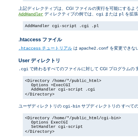
上記ディレクティブは、CGI ファイルの実行を可能にするよう 
ディレクティブの例では、
または
を拡張
AddHandler
cgi
pl
AddHandler cgi-script .cgi .pl
.htaccess ファイル
チュートリアル
は
を変更できない
.htaccess
apache2.conf
User ディレクトリ
で終わるすべてのファイルに対して CGI プログラムの
.cgi
<Directory /home/*/public_html>
Options +ExecCGI
AddHandler cgi-script .cgi
</Directory>
ユーザディレクトリの
サブディレクトリの すべての
cgi-bin
<Directory /home/*/public_html/cgi-bin>
Options ExecCGI
SetHandler cgi-script
</Directory>