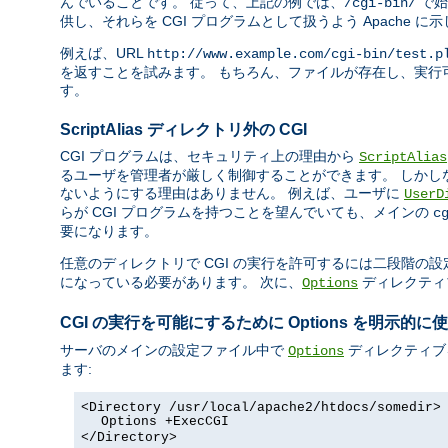
んでいることです。 従って、上記の例では、
で始
/cgi-bin/
供し、それらを CGI プログラムとして扱うよう Apache に
例えば、URL
http://www.example.com/cgi-bin/test.p
を返すことを試みます。 もちろん、ファイルが存在し、実行可
す。
ScriptAlias ディレクトリ外の CGI
CGI プログラムは、セキュリティ上の理由から
ScriptAlias
るユーザを管理者が厳しく制御することができます。 しかし
ないようにする理由はありません。 例えば、ユーザに
UserD
らが CGI プログラムを持つことを望んでいても、メインの
c
要になります。
任意のディレクトリで CGI の実行を許可するには二段階の設
になっている必要があります。 次に、
ディレクティ
Options
CGI の実行を可能にするために Options を明示的に
サーバのメインの設定ファイル中で
ディレクティブ
Options
ます:
<Directory /usr/local/apache2/htdocs/somedir>
Options +ExecCGI
</Directory>