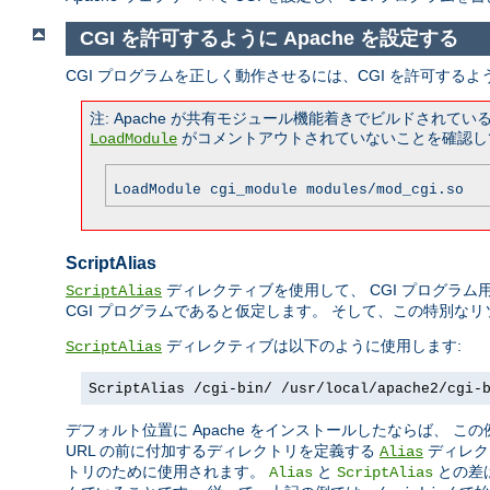
CGI を許可するように Apache を設定する
CGI プログラムを正しく動作させるには、CGI を許可するよ
注: Apache が共有モジュール機能着きでビルドされ
がコメントアウトされていないことを確認し
LoadModule
LoadModule cgi_module modules/mod_cgi.so
ScriptAlias
ディレクティブを使用して、 CGI プログラム用
ScriptAlias
CGI プログラムであると仮定します。 そして、この特別な
ディレクティブは以下のように使用します:
ScriptAlias
ScriptAlias /cgi-bin/ /usr/local/apache2/cgi-
デフォルト位置に Apache をインストールしたならば、 
URL の前に付加するディレクトリを定義する
ディレク
Alias
トリのために使用されます。
と
との差
Alias
ScriptAlias