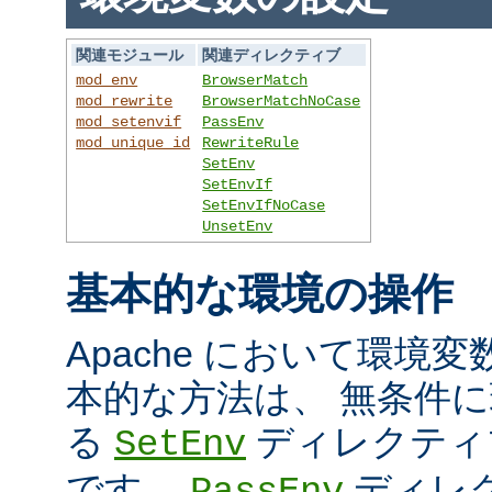
関連モジュール
関連ディレクティブ
mod_env
BrowserMatch
mod_rewrite
BrowserMatchNoCase
mod_setenvif
PassEnv
mod_unique_id
RewriteRule
SetEnv
SetEnvIf
SetEnvIfNoCase
UnsetEnv
基本的な環境の操作
Apache において環境
本的な方法は、 無条件
る
ディレクティ
SetEnv
です。
ディレ
PassEnv