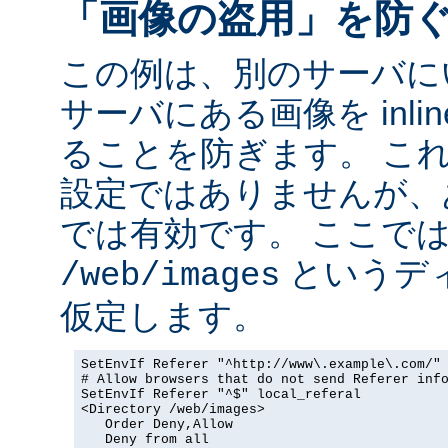
「画像の盗用」を防
この例は、別のサーバに
サーバにある画像を inli
ることを防ぎます。 こ
設定ではありませんが、
では有効です。 ここで
というデ
/web/images
仮定します。
SetEnvIf Referer "^http://www\.example\.com/" 
# Allow browsers that do not send Referer info
SetEnvIf Referer "^$" local_referal

<Directory /web/images>

   Order Deny,Allow

   Deny from all
