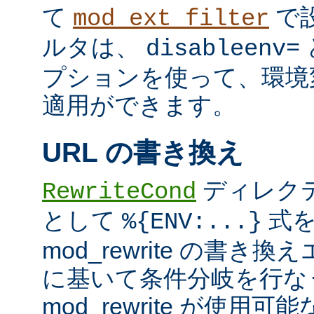
て
で
mod_ext_filter
ルタは、
disableenv=
プションを使って、環境
適用ができます。
URL の書き換え
ディレク
RewriteCond
として
式を
%{ENV:...}
mod_rewrite の書
に基いて条件分岐を行な
mod_rewrite が使用