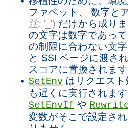
移植性のために、環境
ファベット、 数字と
注:
'_')
だけから成りま
の文字は数字であって
の制限に合わない文字は
と SSI ページに渡
スコアに置換されます
はリクエスト
SetEnv
も遅くに実行されます
や
SetEnvIf
Rewrit
変数がそこで設定され
りません。