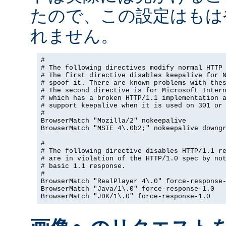
たので、この設定はもは
れません。
#

# The following directives modify normal HTTP 
# The first directive disables keepalive for N
# spoof it. There are known problems with thes
# The second directive is for Microsoft Intern
# which has a broken HTTP/1.1 implementation a
# support keepalive when it is used on 301 or 
#

BrowserMatch "Mozilla/2" nokeepalive

BrowserMatch "MSIE 4\.0b2;" nokeepalive downgr
#

# The following directive disables HTTP/1.1 re
# are in violation of the HTTP/1.0 spec by not
# basic 1.1 response.

#

BrowserMatch "RealPlayer 4\.0" force-response-
BrowserMatch "Java/1\.0" force-response-1.0

BrowserMatch "JDK/1\.0" force-response-1.0