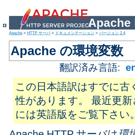
Apach
Apache
>
HTTP サーバ
>
ドキュメンテーション
>
バージョン 2.4
Apache の環境変数
翻訳済み言語:
e
この日本語訳はすでに古
性があります。 最近更
には英語版をご覧下さい
Apache HTTP サーバは
環