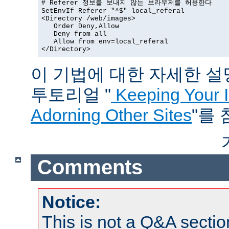
# Referer 정보를 보내지 않는 브라우저를 허용한다

SetEnvIf Referer "^$" local_referal

<Directory /web/images>

   Order Deny,Allow

   Deny from all

   Allow from env=local_referal

</Directory>
이 기법에 대한 자세한 설명은
투토리얼 "
Keeping Your 
Adorning Other Sites
"를
Comments
Notice:
This is not a Q&A sect