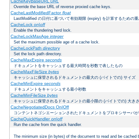
CacheKeyBaseURL
URL
Override the base URL of reverse proxied cache keys.
CacheLastModifiedFactor
float
LastModified の日付に基づいて有効期限 (expiry) を計算するため
CacheLock
on|off
Enable the thundering herd lock.
CacheLockMaxAge
integer
Set the maximum possible age of a cache lock.
CacheLockPath
directory
Set the lock path directory.
CacheMaxExpire
seconds
ドキュメントをキャッシュする最大時間を秒数で表したもの
CacheMaxFileSize
bytes
キャッシュに保管されるドキュメントの最大の (バイトでの) サイズ
CacheMinExpire
seconds
ドキュメントをキャッシュする最小秒数
CacheMinFileSize
bytes
キャッシュに保管されるドキュメントの最小限の (バイトでの) 大き
CacheNegotiatedDocs On|Off
コンテントネゴシエーションされたドキュメントをプロキシサーバが
CacheQuickHandler
on|off
Run the cache from the quick handler.
The minimum size (in bytes) of the document to read and be cached 