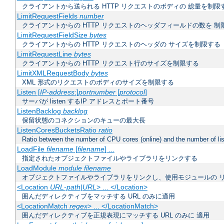
クライアントから送られる HTTP リクエストのボディの 総量を制限
LimitRequestFields
number
クライアントからの HTTP リクエストのヘッダフィールドの数を 制
LimitRequestFieldSize
bytes
クライアントからの HTTP リクエストのヘッダの サイズを制限する
LimitRequestLine
bytes
クライアントからの HTTP リクエスト行のサイズを制限する
LimitXMLRequestBody
bytes
XML 形式のリクエストのボディのサイズを制限する
Listen [
IP-address
:]
portnumber
[
protocol
]
サーバが listen するIP アドレスとポート番号
ListenBacklog
backlog
保留状態のコネクションのキューの最大長
ListenCoresBucketsRatio
ratio
Ratio between the number of CPU cores (online) and the number of lis
LoadFile
filename
[
filename
] ...
指定されたオブジェクトファイルやライブラリをリンクする
LoadModule
module filename
オブジェクトファイルやライブラリをリンクし、使用モジュールの 
<Location
URL-path
|
URL
> ... </Location>
囲んだディレクティブをマッチする URL のみに適用
<LocationMatch
regex
> ... </LocationMatch>
囲んだディレクティブを正規表現にマッチする URL のみに 適用