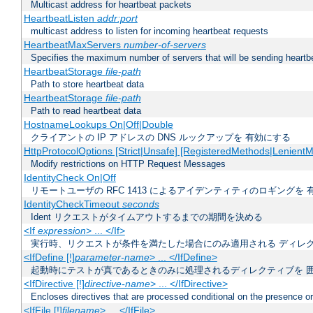
Multicast address for heartbeat packets
HeartbeatListen
addr:port
multicast address to listen for incoming heartbeat requests
HeartbeatMaxServers
number-of-servers
Specifies the maximum number of servers that will be sending heartbe
HeartbeatStorage
file-path
Path to store heartbeat data
HeartbeatStorage
file-path
Path to read heartbeat data
HostnameLookups On|Off|Double
クライアントの IP アドレスの DNS ルックアップを 有効にする
HttpProtocolOptions [Strict|Unsafe] [RegisteredMethods|LenientM
Modify restrictions on HTTP Request Messages
IdentityCheck On|Off
リモートユーザの RFC 1413 によるアイデンティティのロギングを 
IdentityCheckTimeout
seconds
Ident リクエストがタイムアウトするまでの期間を決める
<If
expression
> ... </If>
実行時、リクエストが条件を満たした場合にのみ適用される ディレ
<IfDefine [!]
parameter-name
> ... </IfDefine>
起動時にテストが真であるときのみに処理されるディレクティブを 
<IfDirective [!]
directive-name
> ... </IfDirective>
Encloses directives that are processed conditional on the presence or
<IfFile [!]
filename
> ... </IfFile>