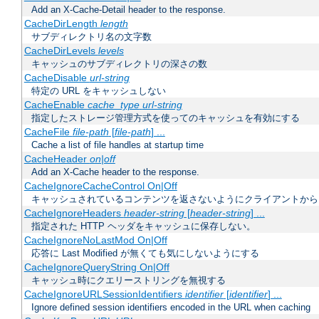
Add an X-Cache-Detail header to the response.
CacheDirLength
length
サブディレクトリ名の文字数
CacheDirLevels
levels
キャッシュのサブディレクトリの深さの数
CacheDisable
url-string
特定の URL をキャッシュしない
CacheEnable
cache_type
url-string
指定したストレージ管理方式を使ってのキャッシュを有効にする
CacheFile
file-path
[
file-path
] ...
Cache a list of file handles at startup time
CacheHeader
on|off
Add an X-Cache header to the response.
CacheIgnoreCacheControl On|Off
キャッシュされているコンテンツを返さないようにクライアントから
CacheIgnoreHeaders
header-string
[
header-string
] ...
指定された HTTP ヘッダをキャッシュに保存しない。
CacheIgnoreNoLastMod On|Off
応答に Last Modified が無くても気にしないようにする
CacheIgnoreQueryString On|Off
キャッシュ時にクエリーストリングを無視する
CacheIgnoreURLSessionIdentifiers
identifier
[
identifier
] ...
Ignore defined session identifiers encoded in the URL when caching