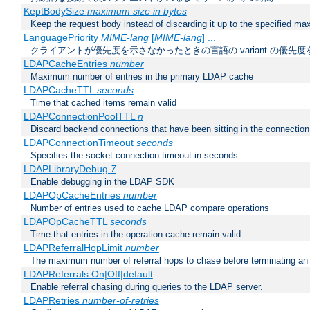
KeptBodySize
maximum size in bytes
Keep the request body instead of discarding it up to the specified ma
LanguagePriority
MIME-lang
[
MIME-lang
] ...
クライアントが優先度を示さなかったときの言語の variant の優先度
LDAPCacheEntries
number
Maximum number of entries in the primary LDAP cache
LDAPCacheTTL
seconds
Time that cached items remain valid
LDAPConnectionPoolTTL
n
Discard backend connections that have been sitting in the connection
LDAPConnectionTimeout
seconds
Specifies the socket connection timeout in seconds
LDAPLibraryDebug
7
Enable debugging in the LDAP SDK
LDAPOpCacheEntries
number
Number of entries used to cache LDAP compare operations
LDAPOpCacheTTL
seconds
Time that entries in the operation cache remain valid
LDAPReferralHopLimit
number
The maximum number of referral hops to chase before terminating a
LDAPReferrals On|Off|default
Enable referral chasing during queries to the LDAP server.
LDAPRetries
number-of-retries