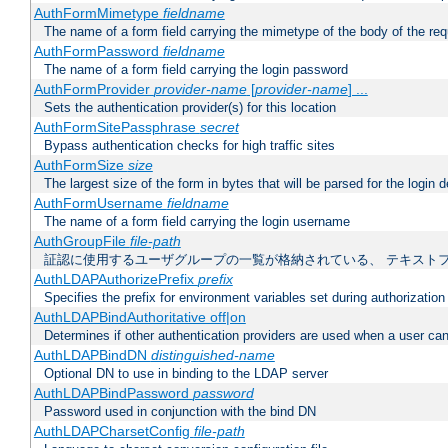
AuthFormMimetype
fieldname
The name of a form field carrying the mimetype of the body of the req
AuthFormPassword
fieldname
The name of a form field carrying the login password
AuthFormProvider
provider-name
[
provider-name
] ...
Sets the authentication provider(s) for this location
AuthFormSitePassphrase
secret
Bypass authentication checks for high traffic sites
AuthFormSize
size
The largest size of the form in bytes that will be parsed for the login d
AuthFormUsername
fieldname
The name of a form field carrying the login username
AuthGroupFile
file-path
証認に使用するユーザグループの一覧が格納されている、 テキスト
AuthLDAPAuthorizePrefix
prefix
Specifies the prefix for environment variables set during authorization
AuthLDAPBindAuthoritative off|on
Determines if other authentication providers are used when a user can
AuthLDAPBindDN
distinguished-name
Optional DN to use in binding to the LDAP server
AuthLDAPBindPassword
password
Password used in conjunction with the bind DN
AuthLDAPCharsetConfig
file-path