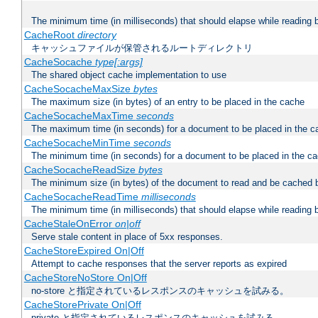
The minimum time (in milliseconds) that should elapse while reading 
CacheRoot
directory
キャッシュファイルが保管されるルートディレクトリ
CacheSocache
type[:args]
The shared object cache implementation to use
CacheSocacheMaxSize
bytes
The maximum size (in bytes) of an entry to be placed in the cache
CacheSocacheMaxTime
seconds
The maximum time (in seconds) for a document to be placed in the c
CacheSocacheMinTime
seconds
The minimum time (in seconds) for a document to be placed in the c
CacheSocacheReadSize
bytes
The minimum size (in bytes) of the document to read and be cached 
CacheSocacheReadTime
milliseconds
The minimum time (in milliseconds) that should elapse while reading 
CacheStaleOnError
on|off
Serve stale content in place of 5xx responses.
CacheStoreExpired On|Off
Attempt to cache responses that the server reports as expired
CacheStoreNoStore On|Off
no-store と指定されているレスポンスのキャッシュを試みる。
CacheStorePrivate On|Off
private と指定されているレスポンスのキャッシュを試みる。