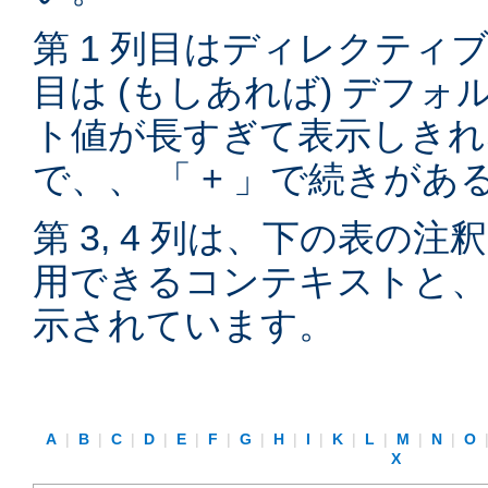
第 1 列目はディレクティブ
目は (もしあれば) デフ
ト値が長すぎて表示しきれ
で、、 「 + 」で続きが
第 3, 4 列は、下の表の
用できるコンテキストと、
示されています。
A
|
B
|
C
|
D
|
E
|
F
|
G
|
H
|
I
|
K
|
L
|
M
|
N
|
O
X