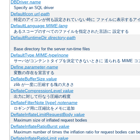
DBDriver
name
Specify an SQL driver
DefaultIcon
url-path
特定のアイコンが何も設定されていない時に ファイルに表示するア
DefaultLanguage
MIME-lang
あるスコープのすべてのファイルを指定された言語に 設定する
DefaultRuntimeDir
directory-path
Base directory for the server run-time files
DefaultType
MIME-type|none
サーバがコンテントタイプを決定できないときに 送られる MIME 
Define
parameter-name
変数の存在を宣言する
DeflateBufferSize
value
zlib が一度に圧縮する塊の大きさ
DeflateCompressionLevel
value
出力に対して行なう圧縮の程度
DeflateFilterNote [
type
]
notename
ロギング用に圧縮比をメモに追加
DeflateInflateLimitRequestBody
value
Maximum size of inflated request bodies
DeflateInflateRatioBurst
value
Maximum number of times the inflation ratio for request bodies can b
DeflateInflateRatioLimit
value