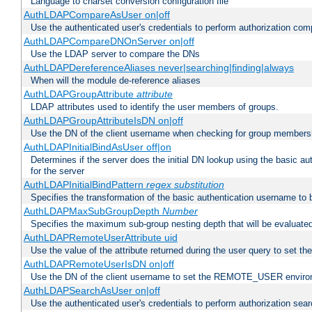
Language to charset conversion configuration file
AuthLDAPCompareAsUser on|off
Use the authenticated user's credentials to perform authorization co
AuthLDAPCompareDNOnServer on|off
Use the LDAP server to compare the DNs
AuthLDAPDereferenceAliases never|searching|finding|always
When will the module de-reference aliases
AuthLDAPGroupAttribute
attribute
LDAP attributes used to identify the user members of groups.
AuthLDAPGroupAttributeIsDN on|off
Use the DN of the client username when checking for group members
AuthLDAPInitialBindAsUser off|on
Determines if the server does the initial DN lookup using the basic a
for the server
AuthLDAPInitialBindPattern
regex
substitution
Specifies the transformation of the basic authentication username to
AuthLDAPMaxSubGroupDepth
Number
Specifies the maximum sub-group nesting depth that will be evaluated
AuthLDAPRemoteUserAttribute uid
Use the value of the attribute returned during the user query to se
AuthLDAPRemoteUserIsDN on|off
Use the DN of the client username to set the REMOTE_USER environ
AuthLDAPSearchAsUser on|off
Use the authenticated user's credentials to perform authorization sea