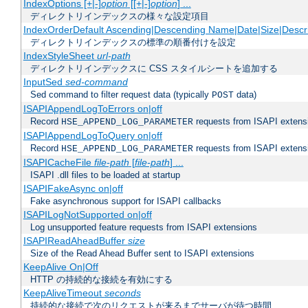
IndexOptions [+|-]
option
[[+|-]
option
] ...
ディレクトリインデックスの様々な設定項目
IndexOrderDefault Ascending|Descending Name|Date|Size|Descri
ディレクトリインデックスの標準の順番付けを設定
IndexStyleSheet
url-path
ディレクトリインデックスに CSS スタイルシートを追加する
InputSed
sed-command
Sed command to filter request data (typically
data)
POST
ISAPIAppendLogToErrors on|off
Record
requests from ISAPI extensio
HSE_APPEND_LOG_PARAMETER
ISAPIAppendLogToQuery on|off
Record
requests from ISAPI extensio
HSE_APPEND_LOG_PARAMETER
ISAPICacheFile
file-path
[
file-path
] ...
ISAPI .dll files to be loaded at startup
ISAPIFakeAsync on|off
Fake asynchronous support for ISAPI callbacks
ISAPILogNotSupported on|off
Log unsupported feature requests from ISAPI extensions
ISAPIReadAheadBuffer
size
Size of the Read Ahead Buffer sent to ISAPI extensions
KeepAlive On|Off
HTTP の持続的な接続を有効にする
KeepAliveTimeout
seconds
持続的な接続で次のリクエストが来るまでサーバが待つ時間