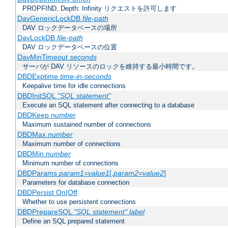
PROPFIND, Depth: Infinity リクエストを許可します
DavGenericLockDB
file-path
DAV ロックデータベースの場所
DavLockDB
file-path
DAV ロックデータベースの位置
DavMinTimeout
seconds
サーバが DAV リソースのロックを維持する最小時間です。
DBDExptime
time-in-seconds
Keepalive time for idle connections
DBDInitSQL
"SQL statement"
Execute an SQL statement after connecting to a database
DBDKeep
number
Maximum sustained number of connections
DBDMax
number
Maximum number of connections
DBDMin
number
Minimum number of connections
DBDParams
param1
=
value1
[,
param2
=
value2
]
Parameters for database connection
DBDPersist On|Off
Whether to use persistent connections
DBDPrepareSQL
"SQL statement"
label
Define an SQL prepared statement