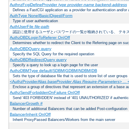
AuthnzFcgiDefineProvider
type
provider-name
backend-address
Defines a FastCGI application as a provider for authentication and/or 
AuthType None|Basic|Digest|Form
Type of user authentication
AuthUserFile
file-path
認証に使用するユーザとパスワードの一覧が格納されている、 テキ
AuthzDBDLoginToReferer On|Off
Determines whether to redirect the Client to the Referring page on succ
AuthzDBDQuery
query
Specify the SQL Query for the required operation
AuthzDBDRedirectQuery
query
Specify a query to look up a login page for the user
AuthzDBMType default|SDBM|GDBM|NDBM|DB
Sets the type of database file that is used to store list of user groups
<AuthzProviderAlias
baseProvider Alias Require-Parameters
> ...
Enclose a group of directives that represent an extension of a base au
AuthzSendForbiddenOnFailure On|Off
Send '403 FORBIDDEN' instead of '401 UNAUTHORIZED' if authenticat
BalancerGrowth
#
Number of additional Balancers that can be added Post-configuration
BalancerInherit On|Off
Inherit ProxyPassed Balancers/Workers from the main server