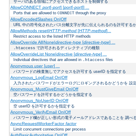
サーバのある領域にアクセスできるホストを制御する
AllowCONNECT
port
[-
port
] [
port
[-
port
]] ...
Ports that are allowed to
through the proxy
CONNECT
AllowEncodedSlashes On|Off
URL 中の符号化されたパス分離文字が先に伝えられるのを許可するか
AllowMethods reset|
HTTP-method
[
HTTP-method
]...
Restrict access to the listed HTTP methods
AllowOverride All|None|
directive-type
[
directive-type
] ...
で許可されるディレクティブの種類
.htaccess
AllowOverrideList None|
directive
[
directive-type
] ...
Individual directives that are allowed in
files
.htaccess
Anonymous
user
[
user
] ...
パスワードの検査無しでアクセスを許可する userID を指定する
Anonymous_LogEmail On|Off
入力されたパスワードがエラーログにロギングされるかどうかを 設
Anonymous_MustGiveEmail On|Off
空パスワードを許可するかどうかを指定する
Anonymous_NoUserID On|Off
空 userID を許可するかを指定する
Anonymous_VerifyEmail On|Off
パスワード欄が正しい形式の電子メールアドレスであることを 調べ
AsyncRequestWorkerFactor
factor
Limit concurrent connections per process
AuthBasicAuthoritative On|Off