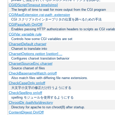
CGIDScriptTimeout
time
[s|ms]
The length of time to wait for more output from the CGI program
CGIMapExtension
cgi-path
.extension
CGI スクリプトのインタープリタの位置を調べるための手法
CGIPassAuth On|Off
Enables passing HTTP authorization headers to scripts as CGI variab
CGIVar
variable
rule
Controls how some CGI variables are set
CharsetDefault
charset
Charset to translate into
CharsetOptions
option
[
option
] ...
Configures charset translation behavior
CharsetSourceEnc
charset
Source charset of files
CheckBasenameMatch on|off
Also match files with differing file name extensions.
CheckCaseOnly on|off
大文字小文字の修正だけ行うようにする
CheckSpelling on|off
spelling モジュールを使用するようにする
ChrootDir
/path/to/directory
Directory for apache to run chroot(8) after startup.
ContentDigest On|Off