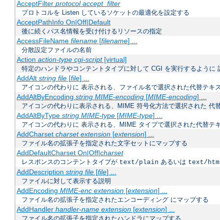
AcceptFilter
protocol
accept_filter
プロトコルを Listen しているソケットの最適化を設定する
AcceptPathInfo On|Off|Default
後に続くパス名情報を受け付けるリソースの指定
AccessFileName
filename
[
filename
] ...
分散設定ファイルの名前
Action
action-type
cgi-script
[virtual]
特定のハンドラやコンテントタイプに対して CGI を実行するように 
AddAlt
string
file
[
file
] ...
アイコンの代わりに 表示される、ファイル名で選択された代替テキ
AddAltByEncoding
string
MIME-encoding
[
MIME-encoding
] ...
アイコンの代わりに表示される、MIME 符号化方法で選択された 代
AddAltByType
string
MIME-type
[
MIME-type
] ...
アイコンの代わりに 表示される、MIME タイプで選択された代替テ
AddCharset
charset
extension
[
extension
] ...
ファイル名の拡張子を指定された文字セットにマップする
AddDefaultCharset On|Off|
charset
レスポンスのコンテントタイプが
あるいは
text/plain
text/htm
AddDescription
string
file
[
file
] ...
ファイルに対して表示する説明
AddEncoding
MIME-enc
extension
[
extension
] ...
ファイル名の拡張子を指定されたエンコーディング にマップする
AddHandler
handler-name
extension
[
extension
] ...
ファイル名の拡張子を指定されたハンドラにマップする