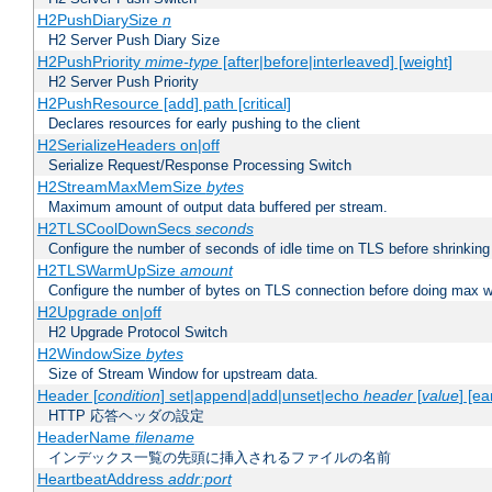
H2PushDiarySize
n
H2 Server Push Diary Size
H2PushPriority
mime-type
[after|before|interleaved] [weight]
H2 Server Push Priority
H2PushResource [add] path [critical]
Declares resources for early pushing to the client
H2SerializeHeaders on|off
Serialize Request/Response Processing Switch
H2StreamMaxMemSize
bytes
Maximum amount of output data buffered per stream.
H2TLSCoolDownSecs
seconds
Configure the number of seconds of idle time on TLS before shrinking
H2TLSWarmUpSize
amount
Configure the number of bytes on TLS connection before doing max w
H2Upgrade on|off
H2 Upgrade Protocol Switch
H2WindowSize
bytes
Size of Stream Window for upstream data.
Header [
condition
] set|append|add|unset|echo
header
[
value
] [ea
HTTP 応答ヘッダの設定
HeaderName
filename
インデックス一覧の先頭に挿入されるファイルの名前
HeartbeatAddress
addr:port