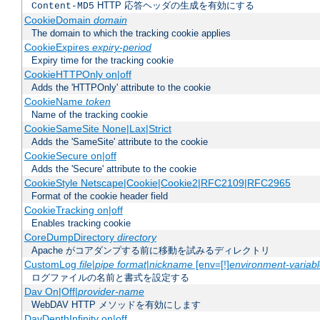
HTTP 応答ヘッダの生成を有効にする
Content-MD5
CookieDomain
domain
The domain to which the tracking cookie applies
CookieExpires
expiry-period
Expiry time for the tracking cookie
CookieHTTPOnly on|off
Adds the 'HTTPOnly' attribute to the cookie
CookieName
token
Name of the tracking cookie
CookieSameSite None|Lax|Strict
Adds the 'SameSite' attribute to the cookie
CookieSecure on|off
Adds the 'Secure' attribute to the cookie
CookieStyle Netscape|Cookie|Cookie2|RFC2109|RFC2965
Format of the cookie header field
CookieTracking on|off
Enables tracking cookie
CoreDumpDirectory
directory
Apache がコアダンプする前に移動を試みるディレクトリ
CustomLog
file
|
pipe
format
|
nickname
[env=[!]
environment-variab
ログファイルの名前と書式を設定する
Dav On|Off|
provider-name
WebDAV HTTP メソッドを有効にします
DavDepthInfinity on|off