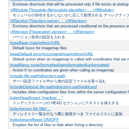
Encloses directives that will be processed only if file exists at startup
<IfModule [!]
module-file
|
module-identifier
> ... </IfModule>
モジュールの存在するかしないかに応じて処理される ディレクティ
<IfSection [!]
section-name
> ... </IfSection>
Encloses directives that are processed conditional on the presence or
<IfVersion [[!]
operator
]
version
> ... </IfVersion>
バージョン依存の設定を入れる
ImapBase map|referer|
URL
Default
for imagemap files
base
ImapDefault error|nocontent|map|referer|
URL
Default action when an imagemap is called with coordinates that are n
ImapMenu none|formatted|semiformatted|unformatted
Action if no coordinates are given when calling an imagemap
Include
file-path
|
directory-path
サーバ設定ファイル中から他の設定ファイルを取り込む
IncludeOptional
file-path
|
directory-path
|
wildcard
Includes other configuration files from within the server configuration f
IndexHeadInsert
"markup ..."
インデックスページの HEAD セクションにテキストを挿入する
IndexIgnore
file
[
file
] ...
ディレクトリ一覧を行なう際に無視すべき ファイルリストに追加
IndexIgnoreReset ON|OFF
Empties the list of files to hide when listing a directory