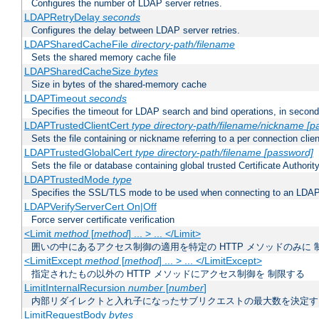
Configures the number of LDAP server retries.
LDAPRetryDelay
seconds
Configures the delay between LDAP server retries.
LDAPSharedCacheFile
directory-path/filename
Sets the shared memory cache file
LDAPSharedCacheSize
bytes
Size in bytes of the shared-memory cache
LDAPTimeout
seconds
Specifies the timeout for LDAP search and bind operations, in secon
LDAPTrustedClientCert
type
directory-path/filename/nickname
[p
Sets the file containing or nickname referring to a per connection clien
LDAPTrustedGlobalCert
type
directory-path/filename
[password]
Sets the file or database containing global trusted Certificate Authority 
LDAPTrustedMode
type
Specifies the SSL/TLS mode to be used when connecting to an LDAP
LDAPVerifyServerCert On|Off
Force server certificate verification
<Limit
method
[
method
] ... > ... </Limit>
囲いの中にあるアクセス制御の適用を特定の HTTP メソッドのみに 
<LimitExcept
method
[
method
] ... > ... </LimitExcept>
指定されたもの以外の HTTP メソッドにアクセス制御を 制限する
LimitInternalRecursion
number
[
number
]
内部リダイレクトと入れ子になったサブリクエストの最大数を決定す
LimitRequestBody
bytes