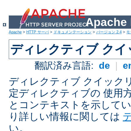
Apach
Apache
>
HTTP サーバ
>
ドキュメンテーション
>
バージョン 2.4
>
モ
ディレクティブ ク
翻訳済み言語:
de
|
e
ディレクティブ クイックリフ
定ディレクティブの 使用
とコンテキストを示してい
り詳しい情報に関しては
い。