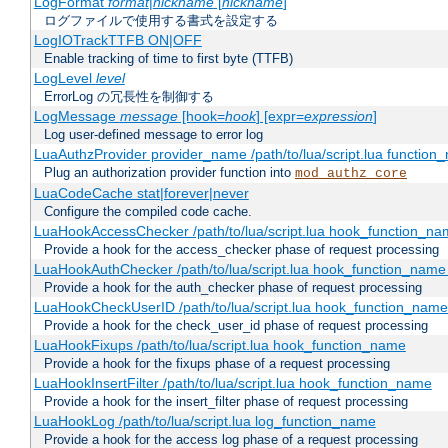
LogFormat
format
|
nickname
[
nickname
]
ログファイルで使用する書式を設定する
LogIOTrackTTFB ON|OFF
Enable tracking of time to first byte (TTFB)
LogLevel
level
ErrorLog の冗長性を制御する
LogMessage
message
[hook=
hook
] [expr=
expression
]
Log user-defined message to error log
LuaAuthzProvider provider_name /path/to/lua/script.lua function
Plug an authorization provider function into
mod_authz_core
LuaCodeCache stat|forever|never
Configure the compiled code cache.
LuaHookAccessChecker /path/to/lua/script.lua hook_function_name
Provide a hook for the access_checker phase of request processing
LuaHookAuthChecker /path/to/lua/script.lua hook_function_name [
Provide a hook for the auth_checker phase of request processing
LuaHookCheckUserID /path/to/lua/script.lua hook_function_name [
Provide a hook for the check_user_id phase of request processing
LuaHookFixups /path/to/lua/script.lua hook_function_name
Provide a hook for the fixups phase of a request processing
LuaHookInsertFilter /path/to/lua/script.lua hook_function_name
Provide a hook for the insert_filter phase of request processing
LuaHookLog /path/to/lua/script.lua log_function_name
Provide a hook for the access log phase of a request processing