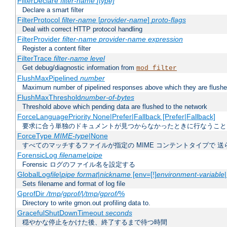
FilterDeclare
filter-name
[type]
Declare a smart filter
FilterProtocol
filter-name
[
provider-name
]
proto-flags
Deal with correct HTTP protocol handling
FilterProvider
filter-name
provider-name
expression
Register a content filter
FilterTrace
filter-name
level
Get debug/diagnostic information from
mod_filter
FlushMaxPipelined
number
Maximum number of pipelined responses above which they are flushe
FlushMaxThreshold
number-of-bytes
Threshold above which pending data are flushed to the network
ForceLanguagePriority None|Prefer|Fallback [Prefer|Fallback]
要求に合う単独のドキュメントが見つからなかったときに行なうこと
ForceType
MIME-type
|None
すべてのマッチするファイルが指定の MIME コンテントタイプで 
ForensicLog
filename
|
pipe
Forensic ログのファイル名を設定する
GlobalLog
file
|
pipe
format
|
nickname
[env=[!]
environment-variable
Sets filename and format of log file
GprofDir
/tmp/gprof/
|
/tmp/gprof/
%
Directory to write gmon.out profiling data to.
GracefulShutDownTimeout
seconds
穏やかな停止をかけた後、終了するまで待つ時間