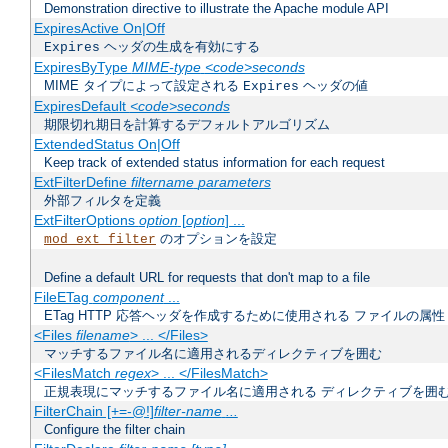
Demonstration directive to illustrate the Apache module API
ExpiresActive On|Off
ヘッダの生成を有効にする
Expires
ExpiresByType
MIME-type
<code>seconds
MIME タイプによって設定される
ヘッダの値
Expires
ExpiresDefault
<code>seconds
期限切れ期日を計算するデフォルトアルゴリズム
ExtendedStatus On|Off
Keep track of extended status information for each request
ExtFilterDefine
filtername
parameters
外部フィルタを定義
ExtFilterOptions
option
[
option
] ...
のオプションを設定
mod_ext_filter
Define a default URL for requests that don't map to a file
FileETag
component
...
ETag HTTP 応答ヘッダを作成するために使用される ファイルの属性
<Files
filename
> ... </Files>
マッチするファイル名に適用されるディレクティブを囲む
<FilesMatch
regex
> ... </FilesMatch>
正規表現にマッチするファイル名に適用される ディレクティブを囲
FilterChain [+=-@!]
filter-name
...
Configure the filter chain