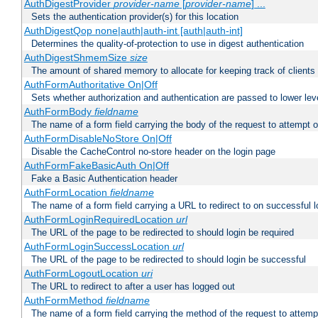
AuthDigestProvider
provider-name
[
provider-name
] ...
Sets the authentication provider(s) for this location
AuthDigestQop none|auth|auth-int [auth|auth-int]
Determines the quality-of-protection to use in digest authentication
AuthDigestShmemSize
size
The amount of shared memory to allocate for keeping track of clients
AuthFormAuthoritative On|Off
Sets whether authorization and authentication are passed to lower le
AuthFormBody
fieldname
The name of a form field carrying the body of the request to attempt 
AuthFormDisableNoStore On|Off
Disable the CacheControl no-store header on the login page
AuthFormFakeBasicAuth On|Off
Fake a Basic Authentication header
AuthFormLocation
fieldname
The name of a form field carrying a URL to redirect to on successful l
AuthFormLoginRequiredLocation
url
The URL of the page to be redirected to should login be required
AuthFormLoginSuccessLocation
url
The URL of the page to be redirected to should login be successful
AuthFormLogoutLocation
uri
The URL to redirect to after a user has logged out
AuthFormMethod
fieldname
The name of a form field carrying the method of the request to attemp