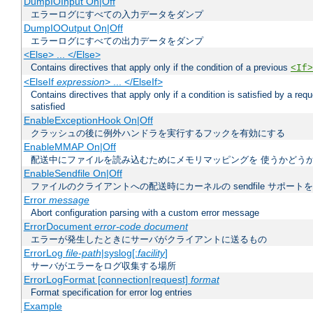
DumpIOInput On|Off
エラーログにすべての入力データをダンプ
DumpIOOutput On|Off
エラーログにすべての出力データをダンプ
<Else> ... </Else>
Contains directives that apply only if the condition of a previous
<If>
<ElseIf
expression
> ... </ElseIf>
Contains directives that apply only if a condition is satisfied by a req
satisfied
EnableExceptionHook On|Off
クラッシュの後に例外ハンドラを実行するフックを有効にする
EnableMMAP On|Off
配送中にファイルを読み込むためにメモリマッピングを 使うかどう
EnableSendfile On|Off
ファイルのクライアントへの配送時にカーネルの sendfile サポート
Error
message
Abort configuration parsing with a custom error message
ErrorDocument
error-code document
エラーが発生したときにサーバがクライアントに送るもの
ErrorLog
file-path
|syslog[:
facility
]
サーバがエラーをログ収集する場所
ErrorLogFormat [connection|request]
format
Format specification for error log entries
Example