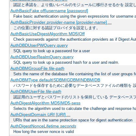
認証と承認を、より低いレベルのモジュールに移行させるかを 設定
AuthBasicFake off|
username
[
password
]
Fake basic authentication using the given expressions for username
AuthBasicProvider
provider-name
[
provider-name
] ...
この位置に対する認証プロバイダを設定します。
AuthBasicUseDigestAlgorithm MD5|Off
Check passwords against the authentication providers as if Digest Aut
AuthDBDUserPWQuery
query
SQL query to look up a password for a user
AuthDBDUserRealmQuery
query
SQL query to look up a password hash for a user and realm.
AuthDBMGroupFile
file-path
Sets the name of the database file containing the list of user groups f
AuthDBMType default|SDBM|GDBM|NDBM|DB
パスワードを保存するために必要なデータベースファイルの種類を 
AuthDBMUserFile
file-path
認証用のユーザとパスワードのリストを保持している データベース
AuthDigestAlgorithm MD5|MD5-sess
Selects the algorithm used to calculate the challenge and response ha
AuthDigestDomain
URI
[
URI
] ...
URIs that are in the same protection space for digest authentication
AuthDigestNonceLifetime
seconds
How long the server nonce is valid