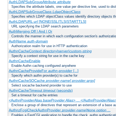
AuthLDAPSubGroupAttribute
attribute
Specifies the attribute labels, one value per directive line, used to d
AuthLDAPSubGroupClass
LdapObjectClass
Specifies which LDAP objectClass values identify directory objects t
AuthLDAPURL
url
[NONE|SSL|TLS|STARTTLS]
URL specifying the LDAP search parameters
AuthMerging Off | And | Or
Controls the manner in which each configuration section's authorizatio
AuthName
auth-domain
Authorization realm for use in HTTP authentication
AuthnCacheContext directory|server|
custom-string
Specify a context string for use in the cache key
AuthnCacheEnable
Enable Authn caching configured anywhere
AuthnCacheProvideFor
authn-provider
[...]
Specify which authn provider(s) to cache for
AuthnCacheSOCache
provider-name[:provider-args]
Select socache backend provider to use
AuthnCacheTimeout
timeout
(seconds)
Set a timeout for cache entries
<AuthnProviderAlias
baseProvider Alias
> ... </AuthnProviderAlias
Enclose a group of directives that represent an extension of a base au
AuthnzFcgiCheckAuthnProvider
provider-name
|
option
...
None
Enables a FastCGI application to handle the check_authn authenticat