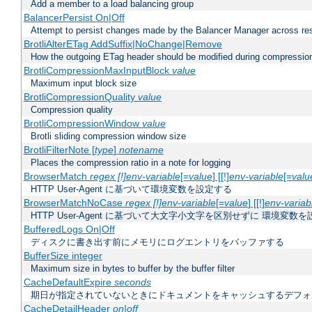
Add a member to a load balancing group
BalancerPersist On|Off
Attempt to persist changes made by the Balancer Manager across res
BrotliAlterETag AddSuffix|NoChange|Remove
How the outgoing ETag header should be modified during compressio
BrotliCompressionMaxInputBlock
value
Maximum input block size
BrotliCompressionQuality
value
Compression quality
BrotliCompressionWindow
value
Brotli sliding compression window size
BrotliFilterNote [
type
]
notename
Places the compression ratio in a note for logging
BrowserMatch
regex [!]env-variable
[=
value
] [[!]
env-variable
[=
valu
HTTP User-Agent に基づいて環境変数を設定する
BrowserMatchNoCase
regex [!]env-variable
[=
value
] [[!]
env-variab
HTTP User-Agent に基づいて大文字小文字を区別せずに 環境変数
BufferedLogs On|Off
ディスクに書き出す前にメモリにログエントリをバッファする
BufferSize integer
Maximum size in bytes to buffer by the buffer filter
CacheDefaultExpire
seconds
期日が指定されていないときにドキュメントをキャッシュするデフォ
CacheDetailHeader
on|off