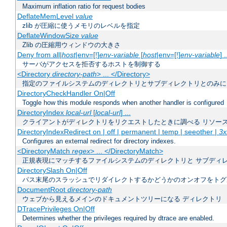
Maximum inflation ratio for request bodies
DeflateMemLevel
value
zlib が圧縮に使うメモリのレベルを指定
DeflateWindowSize
value
Zlib の圧縮用ウィンドウの大きさ
Deny from all|
host
|env=[!]
env-variable
[
host
|env=[!]
env-variable
] .
サーバがアクセスを拒否するホストを制御する
<Directory
directory-path
> ... </Directory>
指定のファイルシステムのディレクトリとサブディレクトリとのみに
DirectoryCheckHandler On|Off
Toggle how this module responds when another handler is configured
DirectoryIndex
local-url
[
local-url
] ...
クライアントがディレクトリをリクエストしたときに調べる リソー
DirectoryIndexRedirect on | off | permanent | temp | seeother |
3x
Configures an external redirect for directory indexes.
<DirectoryMatch
regex
> ... </DirectoryMatch>
正規表現にマッチするファイルシステムのディレクトリと サブディ
DirectorySlash On|Off
パス末尾のスラッシュでリダイレクトするかどうかのオンオフをトグ
DocumentRoot
directory-path
ウェブから見えるメインのドキュメントツリーになる ディレクトリ
DTracePrivileges On|Off
Determines whether the privileges required by dtrace are enabled.