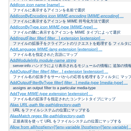
AddIcon
icon
name
[
name
] ...
ファイルに表示するアイコンを名前で選択
AddIconByEncoding
icon
MIME-encoding
[
MIME-encoding
] ...
ファイルに表示するアイコンを MIME 符号化方法で選択
AddIconByType
icon
MIME-type
[
MIME-type
] ...
ファイルの隣に表示するアイコンを MIME タイプによって選択
AddInputFilter
filter
[;
filter
...]
extension
[
extension
] ...
ファイルの拡張子をクライアントのリクエストを処理する フィルタ
AddLanguage
MIME-lang
extension
[
extension
] ...
ファイル名を指定された言語にマップ
AddModuleInfo
module-name
string
server-info ハンドラにより表示されるモジュールの情報に 追加の
AddOutputFilter
filter
[;
filter
...]
extension
[
extension
] ...
ファイル名の拡張子をサーバからの応答を処理するフィルタに マッ
AddOutputFilterByType
filter
[;
filter
...]
media-type
[
media-type
] ...
assigns an output filter to a particular media-type
AddType
MIME-type
extension
[
extension
] ...
ファイル名の拡張子を指定されたコンテントタイプにマップ
Alias
URL-path
file-path
|
directory-path
URL をファイルシステムの位置にマップする
AliasMatch
regex
file-path
|
directory-path
正規表現を使って URL をファイルシステムの位置にマップする
Allow from all|
host
|env=[!]
env-variable
[
host
|env=[!]
env-variable
] .