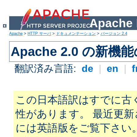
Apach
Apache
>
HTTP サーバ
>
ドキュメンテーション
>
バージョン 2.4
Apache 2.0 の新機
翻訳済み言語:
de
|
en
|
f
この日本語訳はすでに古
性があります。 最近更
には英語版をご覧下さい