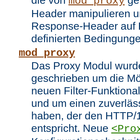
die von
ge
mod_proxy
Header manipulieren un
Response-Header auf 
definierten Bedingung
mod_proxy
Das Proxy Modul wurd
geschrieben um die Mö
neuen Filter-Funktiona
und um einen zuverläs
haben, der den HTTP/1
entspricht. Neue
<Pro