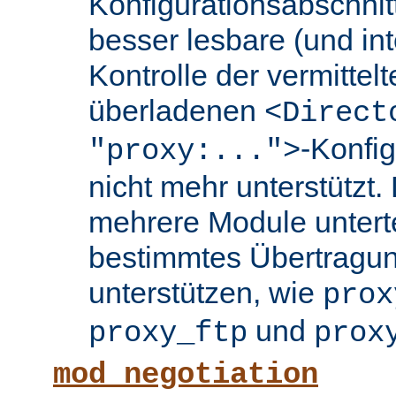
Konfigurationsabschnit
besser lesbare (und int
Kontrolle der vermittel
überladenen
<Direct
-Konfi
"proxy:...">
nicht mehr unterstützt.
mehrere Module untertei
bestimmtes Übertragun
unterstützen, wie
prox
und
proxy_ftp
prox
mod_negotiation