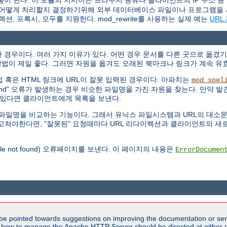
움이 된다. 이 모듈의 지시어는 브라우저 종류나 클라이언트의 IP 주소 등
 요청을 어떻게 처리할지 결정하기위해 외부 데이터베이스 파일이나 프로그램을 
이렉션, 프록시, 모두를 지원한다. mod_rewrite를 사용하는 실제 예는
URL
경우이다. 여러 가지 이유가 있다. 어떤 경우 문서를 다른 곳으로 옮겼기
법이 제일 좋다. 그러면 자원을 옮겨도 오래된 북마크나 링크가 계속 유
 직접 혹은 HTML 링크에 URL이 잘못 입력된 경우이다. 아파치는
mod_spel
Found" 오류가 발생하는 경우 비슷한 파일명을 가진 자원을 찾는다. 만약 발견
개 있다면 클라이언트에게 목록을 보낸다.
않고 파일명을 비교하는 기능이다. 그래서 유닉스 파일시스템과 URL의 대
RL을 고쳐야한다면, "잘못된" 요청때마다 URL 리다이렉션과 클라이언트의
file not found) 오류페이지를 보낸다. 이 페이지의 내용은
ErrorDocumen
be pointed towards suggestions on improving the documentation or ser
n how to manage the Apache HTTP Server should be directed at either ou