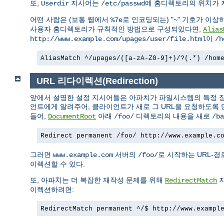
또,
지시어는
에 홈디렉토리의 위치가 
Userdir
/etc/passwd
어떤 사람은 (보통 웹에서
로 인코딩되는) "~" 기호가 이상
%7e
사용자 홈디렉토리가 규칙적인 방법으로 구성되있다면,
Alias
이
http://www.example.com/upages/user/file.html
/h
AliasMatch ^/upages/([a-zA-Z0-9]+)/?(.*) /hom
URL 리다이렉션(Redirection)
앞에서 설명한 설정 지시어들은 아파치가 파일시스템의 특정 장
언트에게 알려주어, 클라이언트가 새로 그 URL을 요청하도록 
들어,
아래
디렉토리의 내용을 새로
DocumentRoot
/foo/
/ba
Redirect permanent /foo/ http://www.example.c
그러면
서버의
로 시작하는 URL-
www.example.com
/foo/
이렉션할 수 있다.
또, 아파치는 더 복잡한 재작성 문제를 위해
지
RedirectMatch
이렉션하려면:
RedirectMatch permanent ^/$ http://www.exampl