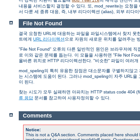
더 강력한 치환이 필요할때
의 재작성 엔진이 도
mod_rewrite
내용을 서비스할지 결정할 수 있다. 또, mod_rewrite는
서 다룬 세 종류 대응, 즉, 내부 리다이렉션 (alias), 외부 리다
File Not Found
결국 요청한 URL에 대응하는 파일을 파일시스템에서 찾지 못한 
트에게
URL 리다이렉션
으로 자원의 새로운 위치를 알려주는 방
"File Not Found" 오류의 다른 일반적인 원인은 브라우저에
로 이와 같은 문제를 돕는다. 이 모듈을 사용하면 "File Not 
올바른 위치로 HTTP 리다이렉션한다. "비슷한" 파일이 여러
mod_speling의 특히 유용한 장점은 대소문자를 구별하지
는 시스템에 도움이 된다. 그러나 mod_speling이 자주 U
이 된다.
찾는 시도가 모두 실패하면 아파치는 HTTP status code 404 (
류 응답
문서를 참고하여 사용자정의할 수 있다.
Comments
Notice:
This is not a Q&A section. Comments placed here should 
implemented or considered invalid/off-topic. Questions o