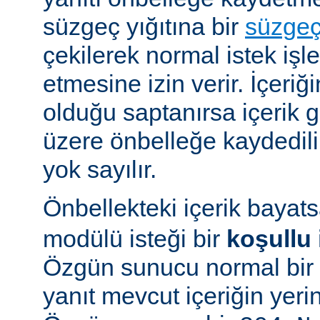
süzgeç yığıtına bir
süzge
çekilerek normal istek iş
etmesine izin verir. İçeriğ
olduğu saptanırsa içerik
üzere önbelleğe kaydedilir
yok sayılır.
Önbellekteki içerik bayat
modülü isteği bir
koşullu 
Özgün sunucu normal bir y
yanıt mevcut içeriğin yeri