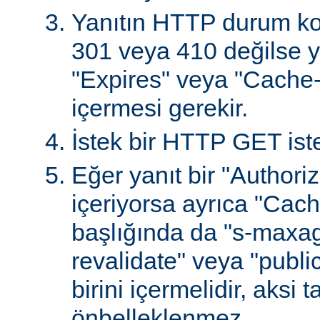
Yanıtın HTTP durum ko
301 veya 410 değilse ya
"Expires" veya "Cache-
içermesi gerekir.
İstek bir HTTP GET iste
Eğer yanıt bir "Authoriz
içeriyorsa ayrıca "Cach
başlığında da "s-maxag
revalidate" veya "publi
birini içermelidir, aksi 
önbelleklenmez.