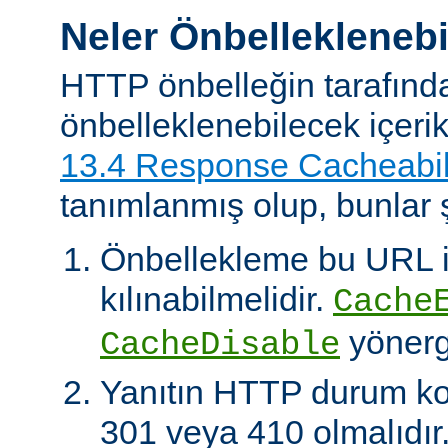
Neler Önbelleklenebi
HTTP önbelleğin tarafınd
önbelleklenebilecek içeri
13.4 Response Cacheabil
tanımlanmış olup, bunlar ş
Önbellekleme bu URL il
kılınabilmelidir.
Cache
yönerg
CacheDisable
Yanıtın HTTP durum ko
301 veya 410 olmalıdır