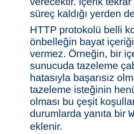
verecektir. İçerik tekra
süreç kaldığı yerden d
HTTP protokolü belli ko
önbelleğin bayat içeriğ
vermez. Örneğin, bir iç
sunucuda tazeleme çab
hatasıyla başarısız olm
tazeleme isteğinin he
olması bu çeşit koşulla
durumlarda yanıta bir
eklenir.