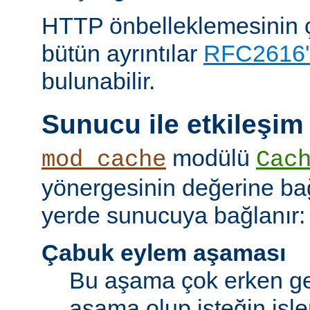
HTTP önbelleklemesinin çal
bütün ayrıntılar
RFC2616'
bulunabilir.
Sunucu ile etkileşim
modülü
mod_cache
Cac
yönergesinin değerine bağl
yerde sunucuya bağlanır:
Çabuk eylem aşaması
Bu aşama çok erken ge
aşama olup isteğin işl