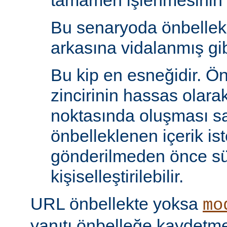
tamamen işlenmesinin s
Bu senaryoda önbelle
arkasına vidalanmış gib
Bu kip en esneğidir. Ö
zincirinin hassas olara
noktasında oluşması sa
önbelleklenen içerik is
gönderilmeden önce s
kişiselleştirilebilir.
URL önbellekte yoksa
mo
yanıtı önbelleğe kaydet