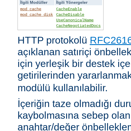
İlgili Modüller
İlgili Yönergeler
mod_cache
CacheEnable
mod_cache_disk
CacheDisable
UseCanonicalName
CacheNegotiatedDocs
HTTP protokolü
RFC2616'
açıklanan satıriçi önbel
için yerleşik bir destek iç
getirilerinden yararlanmak
modülü kullanılabilir.
İçeriğin taze olmadığı du
kaybolmasına sebep olan 
anahtar/değer önbelleklem