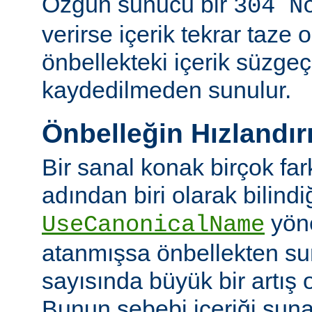
Özgün sunucu bir
304 N
verirse içerik tekrar taze 
önbellekteki içerik süzgeç
kaydedilmeden sunulur.
Önbelleğin Hızlandır
Bir sanal konak birçok fa
adından biri olarak bilindi
yön
UseCanonicalName
atanmışsa önbellekten su
sayısında büyük bir artış 
Bunun sebebi içeriği sun