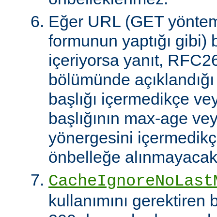
Eğer URL (GET yöntem
formunun yaptığı gibi) 
içeriyorsa yanıt, RFC2
bölümünde açıklandığı g
başlığı içermedikçe ve
başlığının max-age ve
yönergesini içermedikçe
önbelleğe alınmayacakt
CacheIgnoreNoLast
kullanımını gerektiren