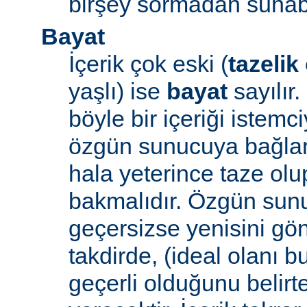
birşey sormadan sunabi
Bayat
İçerik çok eski (
tazelik
yaşlı) ise
bayat
sayılır
böyle bir içeriği iste
özgün sunucuya bağlanı
hala yeterince taze ol
bakmalıdır. Özgün sunu
geçersizse yenisini gön
takdirde, (ideal olanı b
geçerli olduğunu belirte