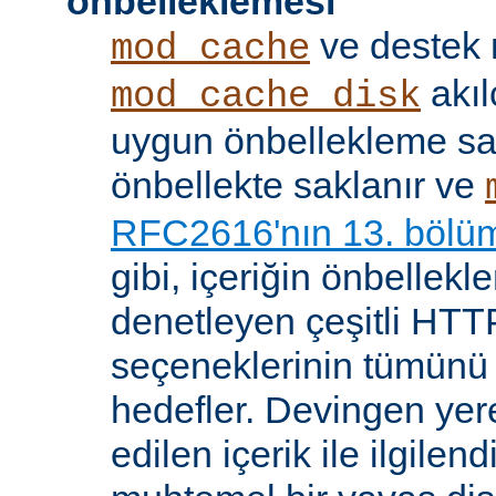
önbelleklemesi
ve destek
mod_cache
akıl
mod_cache_disk
uygun önbellekleme sağl
önbellekte saklanır ve
RFC2616'nın 13. bölü
gibi, içeriğin önbelleklen
denetleyen çeşitli HTTP
seçeneklerinin tümünü
hedefler. Devingen yere
edilen içerik ile ilgile