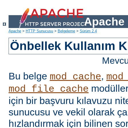
Apache 
Apache
>
HTTP Sunucusu
>
Belgeleme
>
Sürüm 2.4
Önbellek Kullanım K
Mevcut
Bu belge
,
mod_cache
mod
modüller
mod_file_cache
için bir başvuru kılavuzu ni
sunucusu ve vekil olarak ça
hızlandırmak için bilinen so