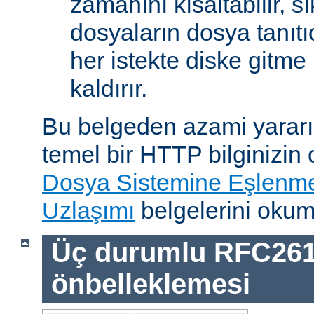
zamanını kısaltabilir, sı
dosyaların dosya tanıtıc
her istekte diske gitme 
kaldırır.
Bu belgeden azami yararı
temel bir HTTP bilginizin
Dosya Sistemine Eşlenm
Uzlaşımı
belgelerini okum
Üç durumlu RFC26
önbelleklemesi