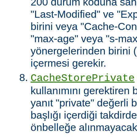
200 durum koduna sahip
"Last-Modified" ve "Exp
birini veya "Cache-Cont
"max-age" veya "s-ma
yönergelerinden birini 
içermesi gerekir.
CacheStorePrivate
kullanımını gerektiren
yanıt "private" değerli 
başlığı içerdiği takdirde
önbelleğe alınmayacakt