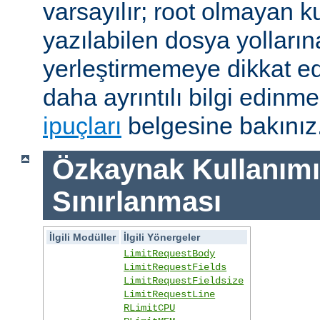
varsayılır; root olmayan ku
yazılabilen dosya yolları
yerleştirmemeye dikkat e
daha ayrıntılı bilgi edinme
ipuçları
belgesine bakınız
Özkaynak Kullanımı
Sınırlanması
İlgili Modüller
İlgili Yönergeler
LimitRequestBody
LimitRequestFields
LimitRequestFieldsize
LimitRequestLine
RLimitCPU