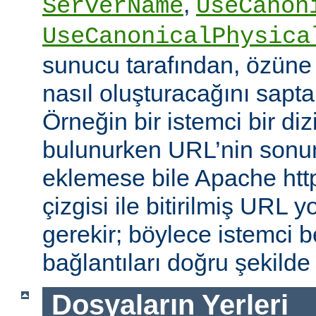
,
ServerName
UseCanon
UseCanonicalPhysica
sunucu tarafından, özüne 
nasıl oluşturacağını saptam
Örneğin bir istemci bir diz
bulunurken URL’nin sonun
eklemese bile Apache http
çizgisi ile bitirilmiş URL
gerekir; böylece istemci b
bağlantıları doğru şekilde
Dosyaların Yerleri