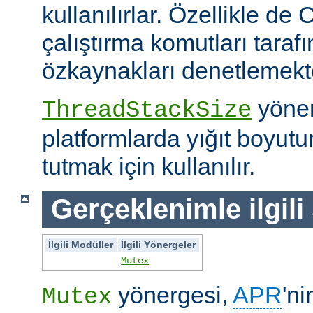
kullanılırlar. Özellikle de 
çalıştırma komutları taraf
özkaynakları denetlemekte 
yöner
ThreadStackSize
platformlarda yığıt boyut
tutmak için kullanılır.
Gerçeklenimle ilgili
İlgili Modüller
İlgili Yönergeler
Mutex
yönergesi,
APR
'ni
Mutex