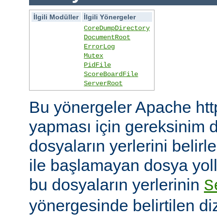
İlgili Modüller
İlgili Yönergeler
CoreDumpDirectory
DocumentRoot
ErrorLog
Mutex
PidFile
ScoreBoardFile
ServerRoot
Bu yönergeler Apache htt
yapması için gereksinim d
dosyaların yerlerini belirler
ile başlamayan dosya yoll
bu dosyaların yerlerinin
S
yönergesinde belirtilen diz