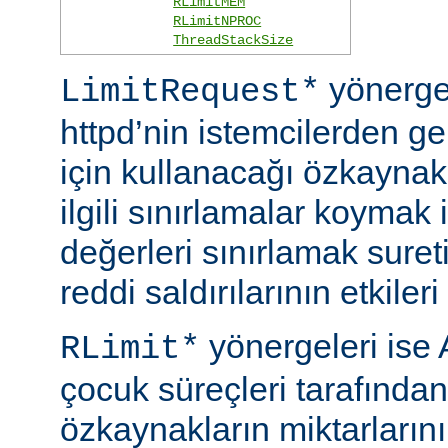
RLimitMEM
RLimitNPROC
ThreadStackSize
yönerge
LimitRequest*
httpd’nin istemcilerden ge
için kullanacağı özkaynakla
ilgili sınırlamalar koymak i
değerleri sınırlamak suret
reddi saldırılarının etkileri 
yönergeleri ise 
RLimit*
çocuk süreçleri tarafından
özkaynakların miktarlarını