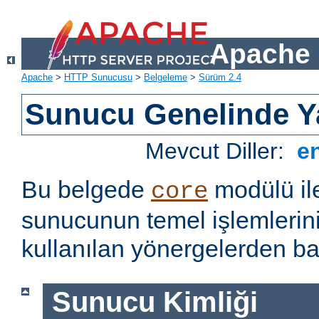
Apache 
Apache
>
HTTP Sunucusu
>
Belgeleme
>
Sürüm 2.4
Sunucu Genelinde Y
Mevcut Diller:
e
Bu belgede
modülü il
core
sunucunun temel işlemlerin
kullanılan yönergelerden baz
Sunucu Kimliği