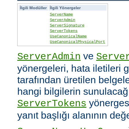
İlgili Modüller
İlgili Yönergeler
ServerName
ServerAdmin
ServerSignature
ServerTokens
UseCanonicalName
UseCanonicalPhysicalPort
ve
ServerAdmin
Serve
yönergeleri, hata iletileri
tarafından üretilen belgele
hangi bilgilerin sunulacağın
yönerges
ServerTokens
yanıt başlığı alanının değer