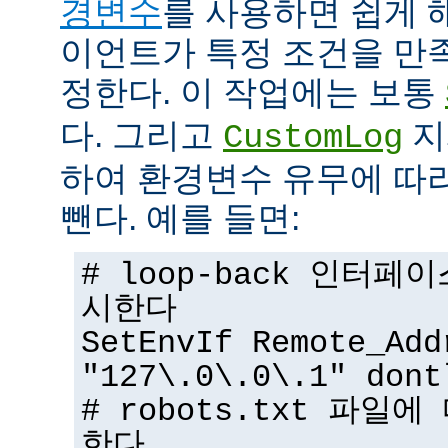
경변수
를 사용하면 쉽게 
이언트가 특정 조건을 만
정한다. 이 작업에는 보통
다. 그리고
지
CustomLog
하여 환경변수 유무에 따
뺀다. 예를 들면:
# loop-back 인터
시한다
SetEnvIf Remote_Add
"127\.0\.0\.1" dont
# robots.txt 파일
한다