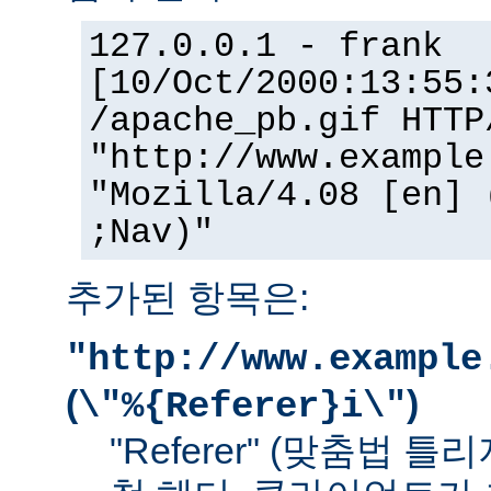
127.0.0.1 - frank
[10/Oct/2000:13:55:
/apache_pb.gif HTTP
"http://www.example
"Mozilla/4.08 [en] 
;Nav)"
추가된 항목은:
"http://www.example
(
)
\"%{Referer}i\"
"Referer" (맞춤법 틀